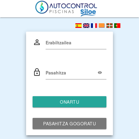
Erabiltzailea
Pasahitza
ONARTU
PASAHITZA GOGORATU