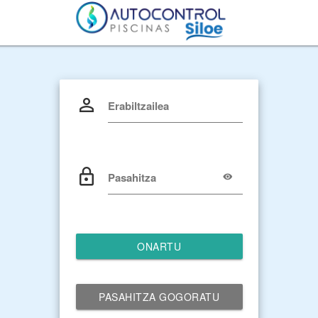
Erabiltzailea
Pasahitza
ONARTU
PASAHITZA GOGORATU