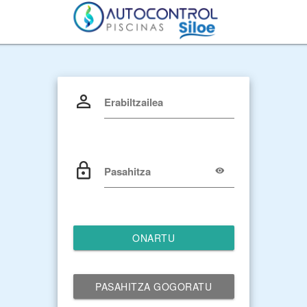
Erabiltzailea
Pasahitza
ONARTU
PASAHITZA GOGORATU