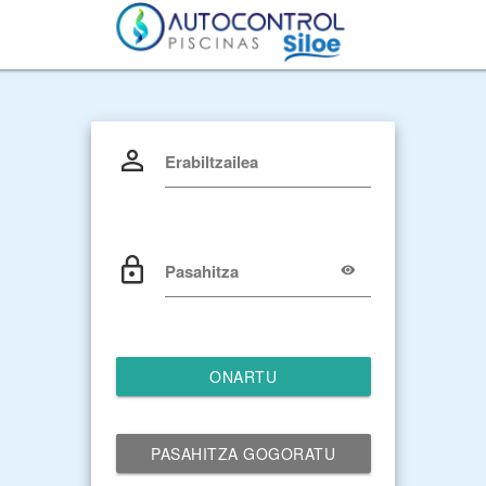
Erabiltzailea
Pasahitza
ONARTU
PASAHITZA GOGORATU