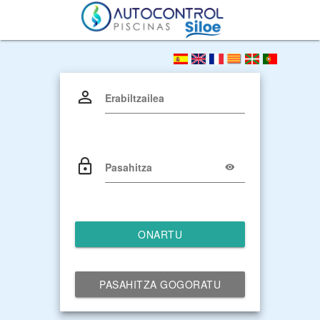
Erabiltzailea
Pasahitza
ONARTU
PASAHITZA GOGORATU