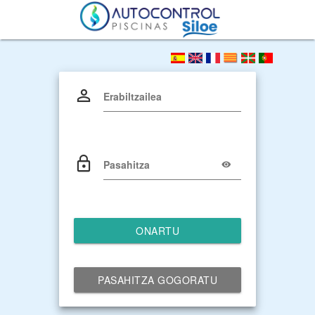
Erabiltzailea
Pasahitza
ONARTU
PASAHITZA GOGORATU