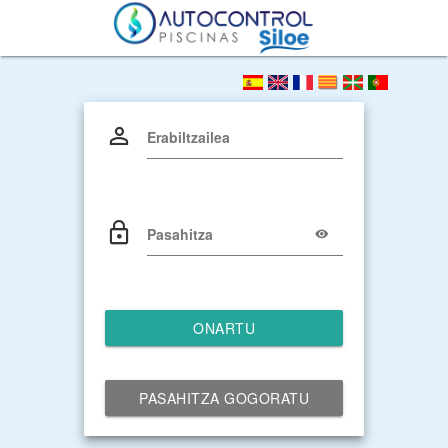
Erabiltzailea
Pasahitza
ONARTU
PASAHITZA GOGORATU