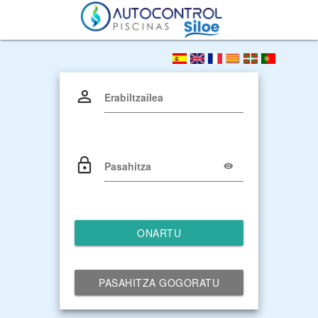
Erabiltzailea
Pasahitza
ONARTU
PASAHITZA GOGORATU