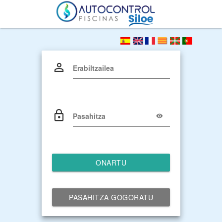
Erabiltzailea
Pasahitza
ONARTU
PASAHITZA GOGORATU