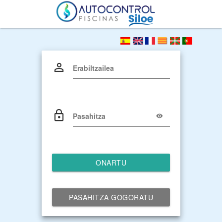
Erabiltzailea
Pasahitza
ONARTU
PASAHITZA GOGORATU