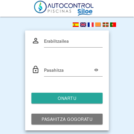
Erabiltzailea
Pasahitza
ONARTU
PASAHITZA GOGORATU