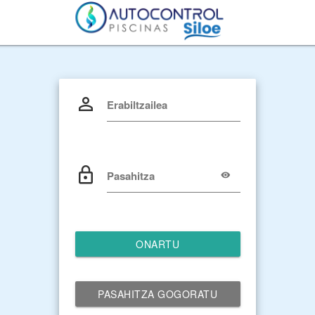
Erabiltzailea
Pasahitza
ONARTU
PASAHITZA GOGORATU