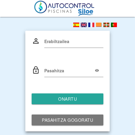
Erabiltzailea
Pasahitza
ONARTU
PASAHITZA GOGORATU